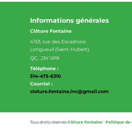
Informations générales
Clôture Fontaine
4133, rue des Escadrons
Longueuil (Saint-Hubert),
QC, J3Y 0P9
Téléphone :
514-475-6310
Courriel :
cloture.fontaine.inc@gmail.com
Tous droits réservés
Clôture Fontaine
-
Politique de 