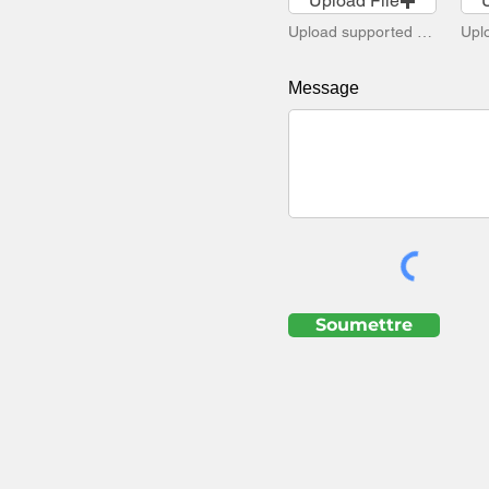
Upload File
Upload supported file (Max 15MB)
Message
Soumettre