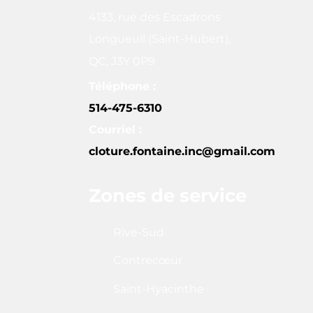
4133, rue des Escadrons
Longueuil (Saint-Hubert),
QC, J3Y 0P9
Téléphone :
514-475-6310
Courriel :
cloture.fontaine.inc@gmail.com
Zones de service
Rive-Sud
Contrecœur
Saint-Hyacinthe