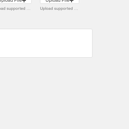
Upload File
Upload File
Upload supported file (Max 15MB)
Upload supported file (Max 15MB)