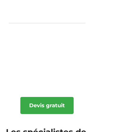
« Chercher conseil, c’est aller
à la fontaine du savoir. »
5 ans d’expérience
Nous pouvons faire
l’installation d’une nouvelle
clôture sur mesure pour
ajouter un aspect
esthétique à votre
propriété.
Devis gratuit